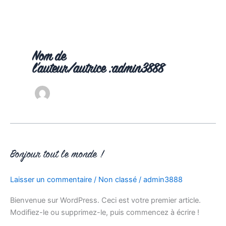
Aller
au
contenu
Nom de
l’auteur/autrice :admin3888
Bonjour
Bonjour tout le monde !
tout
le
Laisser un commentaire
/
Non classé
/
admin3888
monde !
Bienvenue sur WordPress. Ceci est votre premier article.
Modifiez-le ou supprimez-le, puis commencez à écrire !