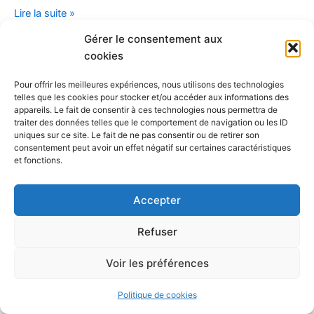
Lire la suite »
Gérer le consentement aux
Bienvenue sur WordPress. Ceci est votre premier article.
cookies
Modifiez-le ou supprimez-le, puis commencez à écrire !
Pour offrir les meilleures expériences, nous utilisons des technologies
telles que les cookies pour stocker et/ou accéder aux informations des
appareils. Le fait de consentir à ces technologies nous permettra de
traiter des données telles que le comportement de navigation ou les ID
uniques sur ce site. Le fait de ne pas consentir ou de retirer son
consentement peut avoir un effet négatif sur certaines caractéristiques
et fonctions.
Accepter
Refuser
Copyright © 2026 Tiphaine Egret |
Thème WordPress Astra
&
webmastering :
webultra.fr
|
Mentions légales
|
Politique de
Voir les préférences
Cookies
Politique de cookies